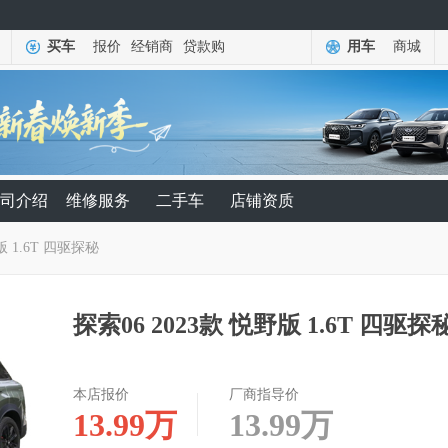
买车
报价
经销商
贷款购
用车
商城
司介绍
维修服务
二手车
店铺资质
版 1.6T 四驱探秘
探索06 2023款 悦野版 1.6T 四驱探
本店报价
厂商指导价
13.99
万
13.99
万