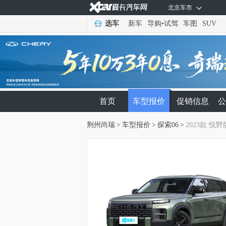
北京车市
选车
新车
导购
•
试驾
车图
SUV
首页
车型报价
促销信息
公
荆州尚瑞
>
车型报价
>
探索06
>
2023款 悦野