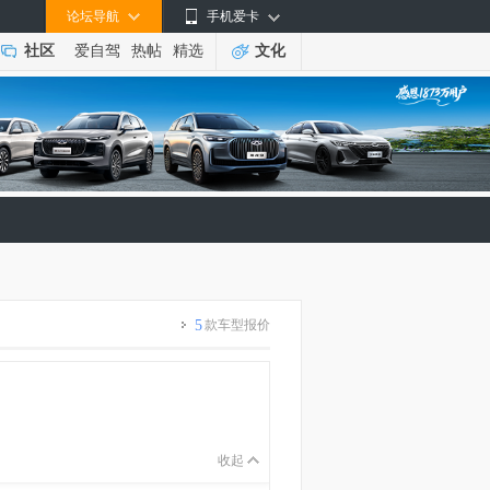
论坛导航
手机爱卡
社区
爱自驾
热帖
精选
文化
5
款车型报价
收起