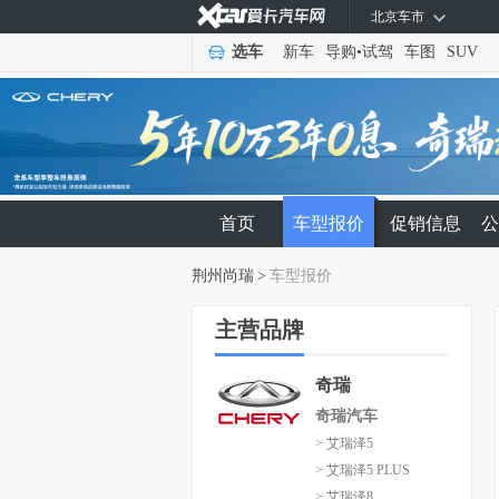
北京车市
选车
新车
导购
•
试驾
车图
SUV
首页
车型报价
促销信息
公
荆州尚瑞
>
车型报价
主营品牌
奇瑞
奇瑞汽车
> 艾瑞泽5
> 艾瑞泽5 PLUS
> 艾瑞泽8