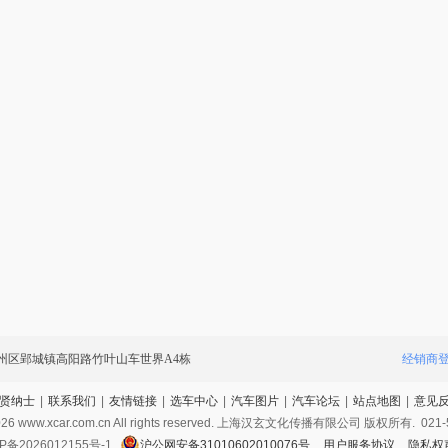
州区郢城镇高阳路竹叶山车世界A4栋
经销商
贤纳士
|
联系我们
|
友情链接
|
选车中心
|
汽车图片
|
汽车论坛
|
站点地图
|
意见
026
www.xcar.com.cn All rights reserved. 上海汉玄文化传播有限公司 版权所有.
021-
P备2026012155号-1
沪公网安备31010602010076号
用户服务协议
隐私权