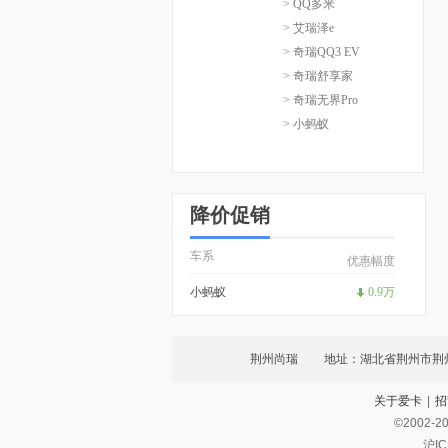
> QQ多米
> 艾瑞泽e
> 奇瑞QQ3 EV
> 奇瑞舒享家
> 奇瑞无界Pro
> 小蚂蚁
降价促销
车系
优惠幅度
小蚂蚁
0.9万
荆州尚瑞
地址：湖北省荆州市荆
关于爱卡
|
招
©2002-
2
沪IC