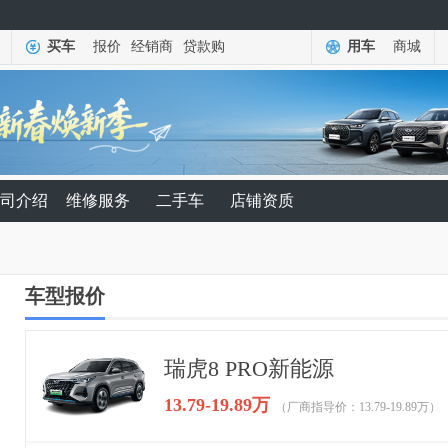
买车
报价
经销商
贷款购
用车
商城
司介绍
维修服务
二手车
店铺资质
车型报价
瑞虎8 PRO新能源
13.79-19.89万
（厂商指导价：13.79-19.89万）