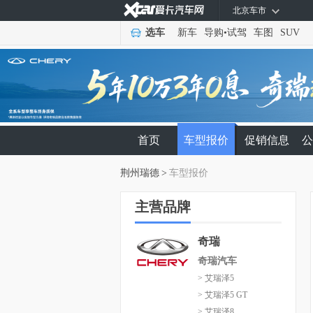
北京车市
选车
新车
导购
•
试驾
车图
SUV
首页
车型报价
促销信息
公
荆州瑞德
>
车型报价
主营品牌
奇瑞
奇瑞汽车
> 艾瑞泽5
> 艾瑞泽5 GT
> 艾瑞泽8