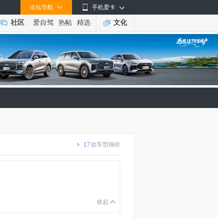
论坛导航
手机爱卡
社区
爱自驾
热帖
精选
文化
17
款车型报价
收起