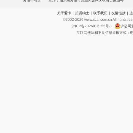
襄阳行有道
地址：湖北省襄阳市襄城区襄州区钻石大道58号
关于爱卡
|
招贤纳士
|
联系我们
|
友情链接
|
选
©2002-
2026
www.xcar.com.cn All ri
沪ICP备2026012155号-1
沪公网安
互联网违法和不良信息举报方式：电话：021-