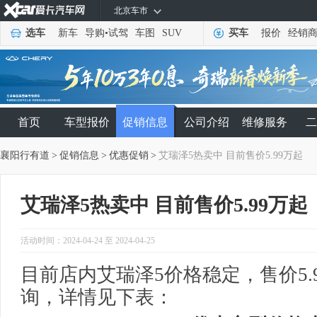
北京车市
选车
新车
导购
•
试驾
车图
SUV
买车
报价
经销
首页
车型报价
促销信息
公司介绍
维修服务
二
襄阳行有道
>
促销信息
>
优惠促销
>
艾瑞泽5热卖中 目前售价5.99万起
艾瑞泽5热卖中 目前售价5.99万起
活动时间：2024-04-24 至 2024-04-25
目前店内艾瑞泽5价格稳定，售价5.
询，详情见下表：