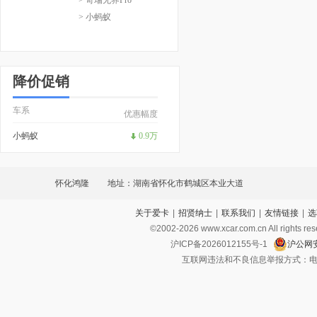
> 小蚂蚁
降价促销
车系
优惠幅度
小蚂蚁
0.9万
怀化鸿隆
地址：湖南省怀化市鹤城区本业大道
关于爱卡
|
招贤纳士
|
联系我们
|
友情链接
|
选
©2002-
2026
www.xcar.com.cn All ri
沪ICP备2026012155号-1
沪公网安
互联网违法和不良信息举报方式：电话：021-