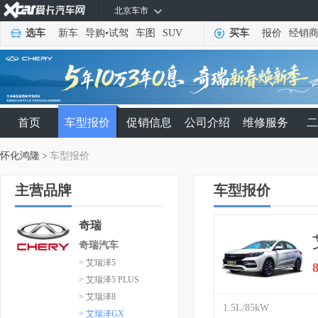
北京车市
选车
新车
导购
•
试驾
车图
SUV
买车
报价
经销
首页
车型报价
促销信息
公司介绍
维修服务
二
怀化鸿隆
>
车型报价
主营品牌
车型报价
奇瑞
奇瑞汽车
> 艾瑞泽5
> 艾瑞泽5 PLUS
> 艾瑞泽8
1.5L/85kW
> 艾瑞泽GX