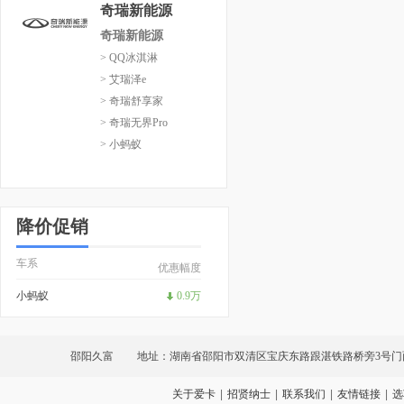
奇瑞新能源
奇瑞新能源
> QQ冰淇淋
> 艾瑞泽e
> 奇瑞舒享家
> 奇瑞无界Pro
> 小蚂蚁
降价促销
车系
优惠幅度
小蚂蚁
0.9万
邵阳久富
地址：湖南省邵阳市双清区宝庆东路跟湛铁路桥旁3号门
关于爱卡
|
招贤纳士
|
联系我们
|
友情链接
|
选