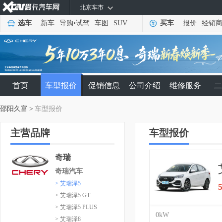
北京车市
选车
新车
导购
•
试驾
车图
SUV
买车
报价
经销
首页
车型报价
促销信息
公司介绍
维修服务
二
邵阳久富
>
车型报价
主营品牌
车型报价
奇瑞
奇瑞汽车
> 艾瑞泽5
> 艾瑞泽5 GT
> 艾瑞泽5 PLUS
0kW
> 艾瑞泽8