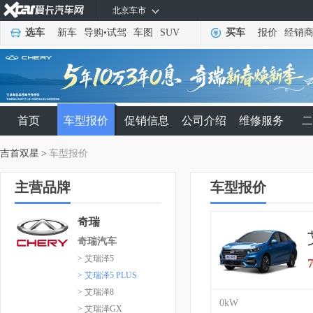
北京车市
选车
新车
导购
•
试驾
车图
SUV
买车
报价
经销
首页
车型报价
促销信息
公司介绍
维修服务
二
吉首双星
>
车型报价
主营品牌
车型报价
奇瑞
奇瑞汽车
> 艾瑞泽5
> 艾瑞泽5 PLUS
> 艾瑞泽8
0kW
> 艾瑞泽GX