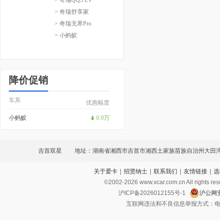
> 奇瑞舒享家
> 奇瑞无界Pro
> 小蚂蚁
降价促销
车系
优惠幅度
小蚂蚁
0.9万
吉首双星
地址：湖南省湘西市吉首市湘西土家族苗族自治州大田
关于爱卡
|
招贤纳士
|
联系我们
|
友情链接
|
选
南300米
©2002-
2026
www.xcar.com.cn All ri
沪ICP备2026012155号-1
沪公网安
互联网违法和不良信息举报方式：电话：021-