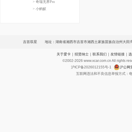
> 奇瑞无界Pro
> 小蚂蚁
吉首双星
地址：湖南省湘西市吉首市湘西土家族苗族自治州大田
关于爱卡
|
招贤纳士
|
联系我们
|
友情链接
|
选
南300米
©2002-
2026
www.xcar.com.cn All ri
沪ICP备2026012155号-1
沪公网安
互联网违法和不良信息举报方式：电话：021-