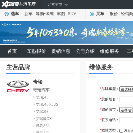
北京车市
选车
新车
导购
•
试驾
车图
SUV
买车
报价
经销
首页
车型报价
促销信息
公司介绍
维修服务
二
主营品牌
维修服务
奇瑞
*
品牌车型：
奇瑞汽车
> 艾瑞泽5
*
您的姓名：
> 艾瑞泽5 PLUS
*
您的城市：
> 艾瑞泽8
> 艾瑞泽GX
*
联系电话：
> 风云A8L
*
故障类型：
发动
> 风云A9L