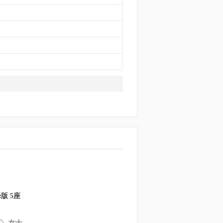
峰版 5座
女士