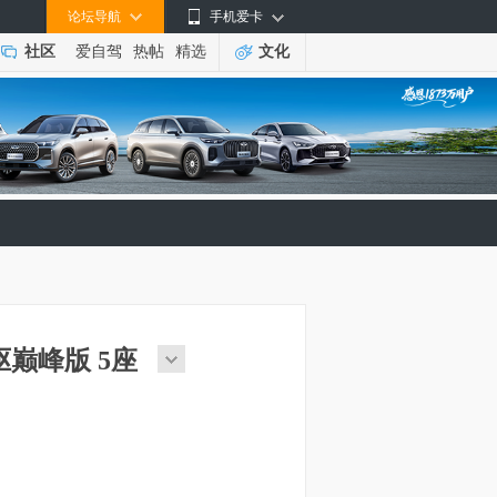
论坛导航
手机爱卡
社区
爱自驾
热帖
精选
文化
两驱巅峰版 5座