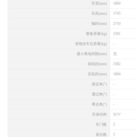
车宽(mm)
1860
车高(mm)
1745
轴距(mm)
2710
整备质量(kg)
1581
准拖挂车总质量(kg)
-
最小离地间隙(mm)
无
前轮距(mm)
1582
后轮距(mm)
1604
接近角(°)
-
通过角(°)
-
离去角(°)
-
车身结构
SUV
车门数
5
座位数
5