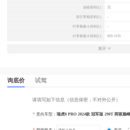
油箱容积(L)
无
前行李厢容积(L)
-
行李厢最小容积(L)
-
行李厢最大容积(L)
889-1930
发动机
展开
发动机型号
SQRF4J16
排量(L)
1.6
排量(mL)
1598
询底价
试驾
进气形式
涡轮增压
气缸排列形式
直列（L型）
请填写如下信息（信息保密，不对外公开）
汽缸数
4
*
意向车型：
瑞虎8 PRO 2024款 冠军版 290T 两驱巅
每缸气门数(个)
4
压缩比
无
*
您的姓名：
先生