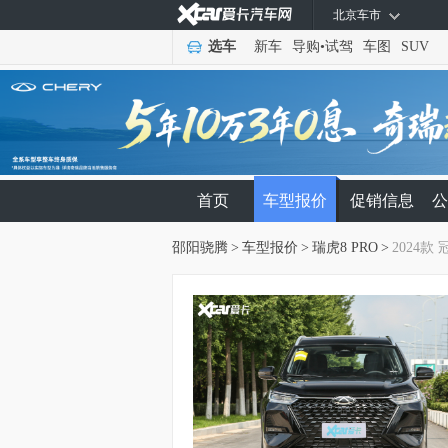
北京车市
选车
新车
导购
•
试驾
车图
SUV
首页
车型报价
促销信息
公
邵阳骁腾
>
车型报价
>
瑞虎8 PRO
>
2024款