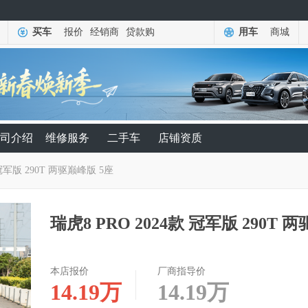
买车
报价
经销商
贷款购
用车
商城
司介绍
维修服务
二手车
店铺资质
 冠军版 290T 两驱巅峰版 5座
瑞虎8 PRO 2024款 冠军版 290T 
本店报价
厂商指导价
14.19
万
14.19
万