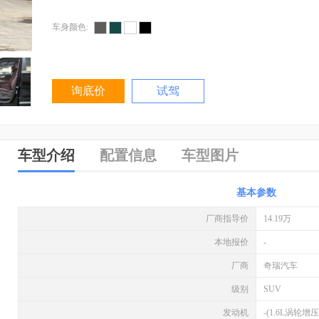
车身颜色:
询底价
试驾
车型介绍
配置信息
车型图片
基本参数
厂商指导价
14.19万
本地报价
-
厂商
奇瑞汽车
级别
SUV
发动机
-(1.6L涡轮增压