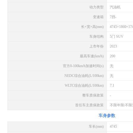
动力类型
汽油机
变速箱
7挡-
长×宽×高(mm)
4745×1860×17
车身结构
5门 SUV
上市年份
2023
最高车速(km/h)
200
官方0-100km/h加速时间(s)
无
NEDC综合油耗(L/100km)
无
WLTC综合油耗(L/100km)
7.1
整车质保政策
-
首任车主质保政策
不限年限/不
车身参数
车长(mm)
4745