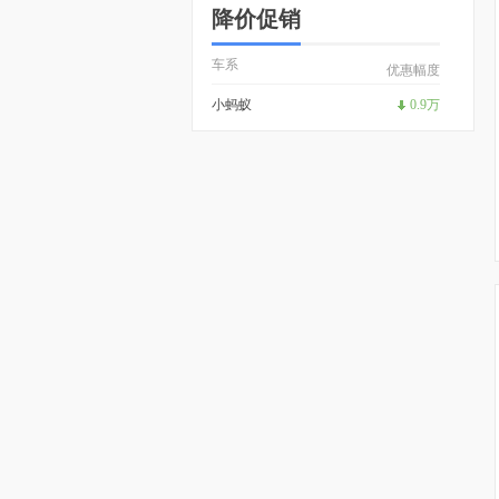
降价促销
车系
优惠幅度
小蚂蚁
0.9万