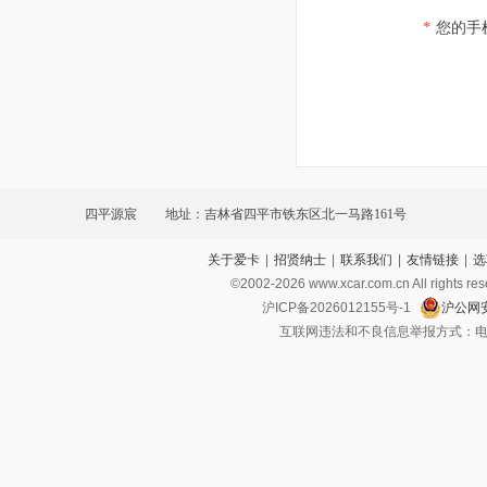
> 凡尔赛C5 X
*
您的手
> 天逸 C5 AIRCROSS
四平源宸
地址：吉林省四平市铁东区北一马路161号
关于爱卡
|
招贤纳士
|
联系我们
|
友情链接
|
选
©2002-
2026
www.xcar.com.cn All ri
沪ICP备2026012155号-1
沪公网安
互联网违法和不良信息举报方式：电话：021-