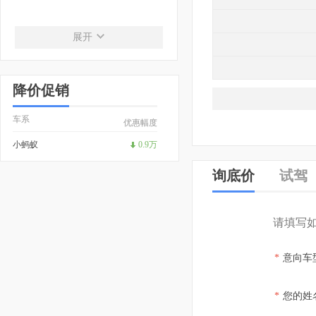
奇瑞风云
展开
奇瑞风云
> 风云T9L
降价促销
奇瑞新能源
车系
优惠幅度
奇瑞新能源
小蚂蚁
0.9万
> QQ冰淇淋
> QQ多米
询底价
试驾
> 艾瑞泽e
> 奇瑞QQ3 EV
> 奇瑞舒享家
请填写
> 奇瑞无界Pro
> 小蚂蚁
*
意向车
雪铁龙
*
您的姓
东风雪铁龙