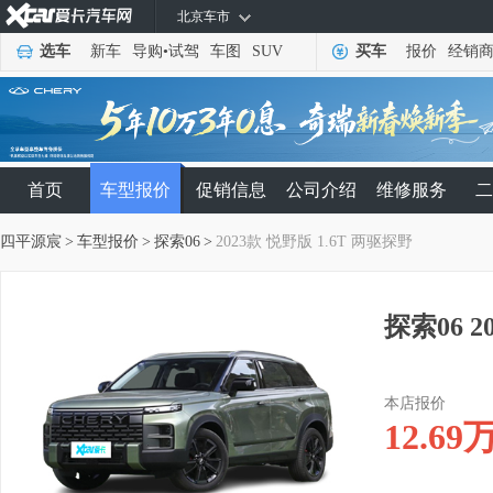
北京车市
选车
新车
导购
•
试驾
车图
SUV
买车
报价
经销
首页
车型报价
促销信息
公司介绍
维修服务
二
四平源宸
>
车型报价
>
探索06
>
2023款 悦野版 1.6T 两驱探野
探索06 2
本店报价
12.69