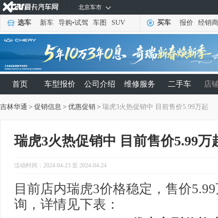
北京车市
选车
新车
导购
•
试驾
车图
SUV
买车
报价
经销
首页
车型报价
公司介绍
维修服务
二手车
店
吉林华通
>
促销信息
>
优惠促销
>
瑞虎3火热促销中 目前售价5.99万起
瑞虎3火热促销中 目前售价5.99万
活动时间：2024-04-23 至 2024-04-24
目前店内瑞虎3价格稳定，售价5.9
询，详情见下表：