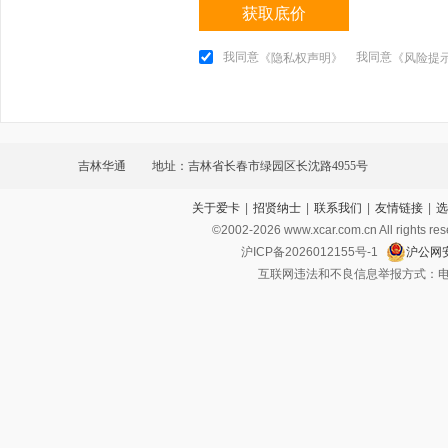
获取底价
我同意
我同意
《隐私权声明》
《风险提
吉林华通
地址：吉林省长春市绿园区长沈路4955号
关于爱卡
|
招贤纳士
|
联系我们
|
友情链接
|
选
©2002-
2026
www.xcar.com.cn All ri
沪ICP备2026012155号-1
沪公网安
互联网违法和不良信息举报方式：电话：021-