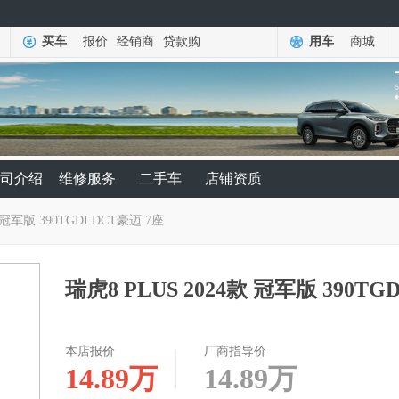
买车
报价
经销商
贷款购
用车
商城
司介绍
维修服务
二手车
店铺资质
 冠军版 390TGDI DCT豪迈 7座
瑞虎8 PLUS 2024款 冠军版 390TG
本店报价
厂商指导价
14.89
万
14.89
万