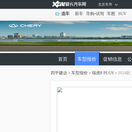
北京车市
选车
新车
导购
•
试驾
车图
SUV
首页
车型报价
促销信息
公
四平建达
>
车型报价
>
瑞虎8 PLUS
>
2024款