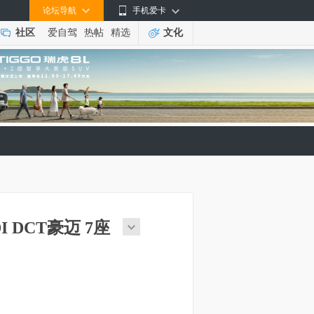
论坛导航
手机爱卡
社区
爱自驾
热帖
精选
文化
DI DCT豪迈 7座