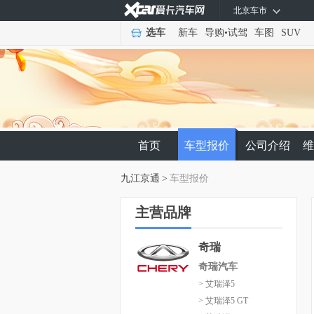
北京车市
选车
新车
导购
•
试驾
车图
SUV
首页
车型报价
公司介绍
维
九江京通
>
车型报价
主营品牌
奇瑞
奇瑞汽车
> 艾瑞泽5
> 艾瑞泽5 GT