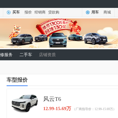
买车
报价
经销商
贷款购
用车
商城
修服务
二手车
店铺资质
车型报价
风云T6
12.99-15.69万
（厂商指导价：12.99-15.69万）