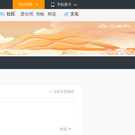
论坛导航
手机爱卡
社区
爱自驾
热帖
精选
文化
3
款车型报价
收起