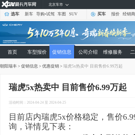
北京车市
选车
新车
导购
•
试驾
车图
SUV
买车
报价
经销
首页
车型报价
促销信息
公司介绍
维修服务
二
朝阳瑞丰
>
促销信息
>
优惠促销
>
瑞虎5x热卖中 目前售价6.99万起
瑞虎5x热卖中 目前售价6.99万起
活动时间：2024-04-24 至 2024-04-25
目前店内瑞虎5x价格稳定，售价6.
询，详情见下表：