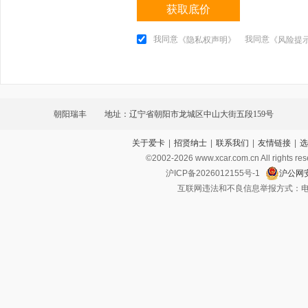
获取底价
我同意
我同意
《隐私权声明》
《风险提
朝阳瑞丰
地址：辽宁省朝阳市龙城区中山大街五段159号
关于爱卡
|
招贤纳士
|
联系我们
|
友情链接
|
选
©2002-
2026
www.xcar.com.cn All ri
沪ICP备2026012155号-1
沪公网安
互联网违法和不良信息举报方式：电话：021-