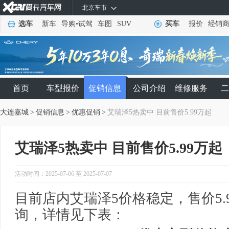
北京车市
选车
新车
导购
•
试驾
车图
SUV
买车
报价
经销
首页
车型报价
促销信息
公司介绍
维修服务
二
大连嘉城
>
促销信息
>
优惠促销
>
艾瑞泽5热卖中 目前售价5.99万起
艾瑞泽5热卖中 目前售价5.99万起
活动时间：2025-07-06 至 2025-07-07
目前店内艾瑞泽5价格稳定，售价5.
询，详情见下表：