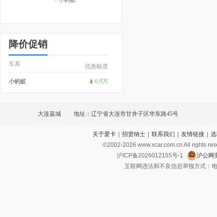
降价促销
车系
优惠幅度
小蚂蚁
0.9万
大连嘉城
地址：辽宁省大连市甘井子区华东路45号
关于爱卡
|
招贤纳士
|
联系我们
|
友情链接
|
选
©2002-
2026
www.xcar.com.cn All ri
沪ICP备2026012155号-1
沪公网安
互联网违法和不良信息举报方式：电话：021-