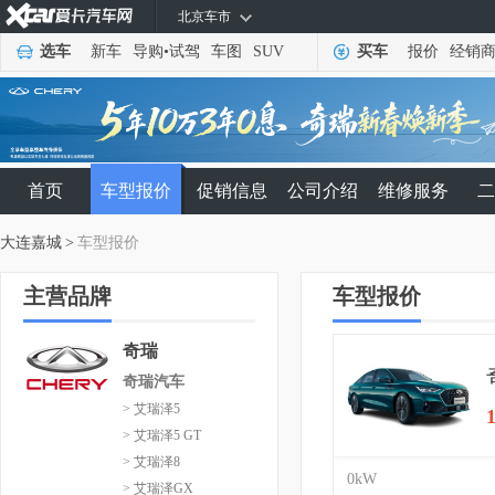
北京车市
选车
新车
导购
•
试驾
车图
SUV
买车
报价
经销
首页
车型报价
促销信息
公司介绍
维修服务
二
大连嘉城
>
车型报价
主营品牌
车型报价
奇瑞
奇瑞汽车
> 艾瑞泽5
> 艾瑞泽5 GT
> 艾瑞泽8
0kW
> 艾瑞泽GX