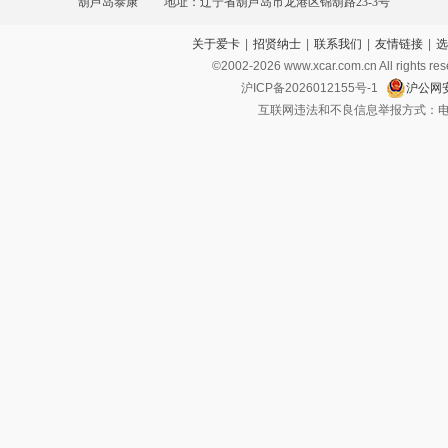
葫芦岛泰康
地址：辽宁省葫芦岛市龙港区锦葫路23-3号
关于爱卡
|
招贤纳士
|
联系我们
|
友情链接
|
选
©2002-
2026
www.xcar.com.cn All ri
沪ICP备2026012155号-1
沪公网安
互联网违法和不良信息举报方式：电话：021-