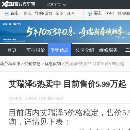
北京车市
选车
新车
导购
•
试驾
车图
SUV
买车
报价
经销
首页
车型报价
促销信息
公司介绍
维修服务
二
葫芦岛泰康
>
促销信息
>
优惠促销
>
艾瑞泽5热卖中 目前售价5.99万起
艾瑞泽5热卖中 目前售价5.99万起
活动时间：2024-04-24 至 2024-04-25
目前店内艾瑞泽5价格稳定，售价5.
询，详情见下表：