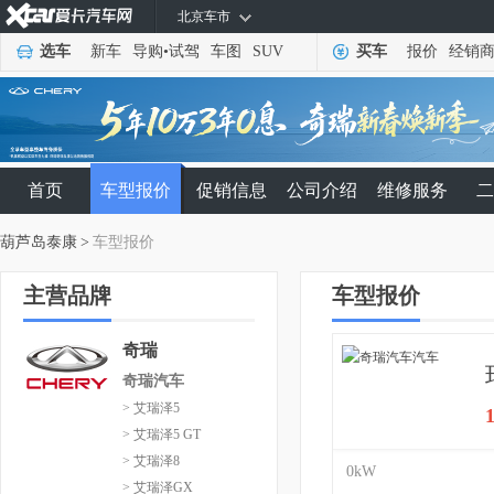
北京车市
选车
新车
导购
•
试驾
车图
SUV
买车
报价
经销
首页
车型报价
促销信息
公司介绍
维修服务
二
葫芦岛泰康
>
车型报价
主营品牌
车型报价
奇瑞
奇瑞汽车
> 艾瑞泽5
> 艾瑞泽5 GT
> 艾瑞泽8
0kW
> 艾瑞泽GX