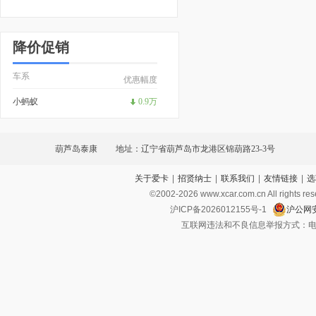
降价促销
车系
优惠幅度
小蚂蚁
0.9万
葫芦岛泰康
地址：辽宁省葫芦岛市龙港区锦葫路23-3号
关于爱卡
|
招贤纳士
|
联系我们
|
友情链接
|
选
©2002-
2026
www.xcar.com.cn All ri
沪ICP备2026012155号-1
沪公网安
互联网违法和不良信息举报方式：电话：021-