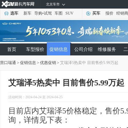
北京车市
选车
新车
导购
•
试驾
车图
SUV
买车
报价
经销
首页
车型报价
促销信息
公司介绍
维修服务
二
营口瑞通
>
促销信息
>
优惠促销
>
艾瑞泽5热卖中 目前售价5.99万起
艾瑞泽5热卖中 目前售价5.99万起
活动时间：2024-04-24 至 2024-04-25
目前店内艾瑞泽5价格稳定，售价5.
询，详情见下表：