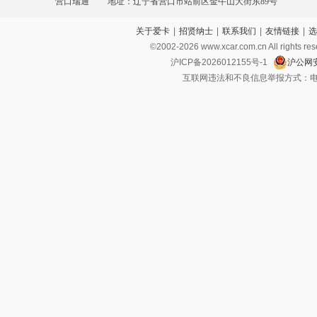
营口瑞通
地址：辽宁省营口市站前区金牛山大街东89号
关于爱卡
|
招贤纳士
|
联系我们
|
友情链接
|
选
©2002-
2026
www.xcar.com.cn All ri
沪ICP备2026012155号-1
沪公网安
互联网违法和不良信息举报方式：电话：021-