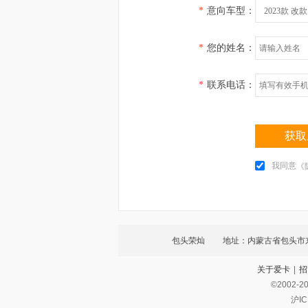
*
意向车型：
2023款 改款
*
您的姓名：
*
联系电话：
获取
我同意
《
包头荣灿
地址：内蒙古省包头市
关于爱卡
|
招
开发区稀土路4号恒通
©2002-
2
沪IC