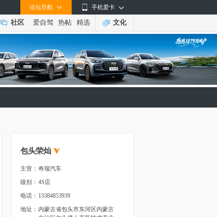
论坛导航
手机爱卡
社区
爱自驾
热帖
精选
文化
包头荣灿
主营：
奇瑞汽车
级别：
4S店
电话：
13384853939
地址：
内蒙古省包头市东河区内蒙古