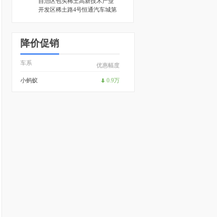
自治区包头稀土高新技术产业
开发区稀土路4号恒通汽车城第
一排6号展厅
[地图]
降价促销
车系
优惠幅度
小蚂蚁
0.9万