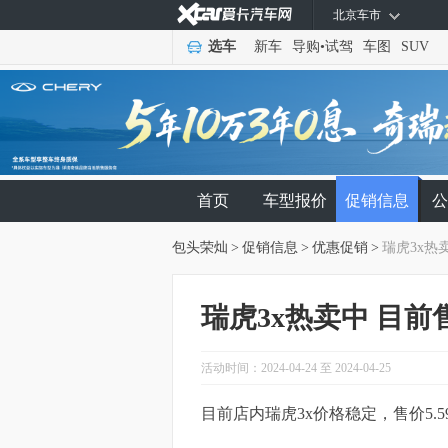
北京车市
选车
新车
导购
•
试驾
车图
SUV
首页
车型报价
促销信息
公
包头荣灿
>
促销信息
>
优惠促销
>
瑞虎3x热卖
瑞虎3x热卖中 目前售
活动时间：2024-04-24 至 2024-04-25
目前店内瑞虎3x价格稳定，售价5.