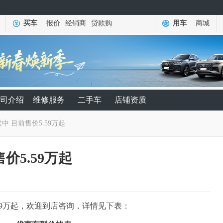
买车
报价
经销商
贷款购
用车
商城
司介绍
维修服务
二手车
店铺资质
中 目前售价5.59万起
价5.59万起
59万起，欢迎到店咨询，详情见下表：