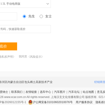
 1.5L 手动电商版
先生
女士
底价
我同意
隐私权声明》
《风险提示》
东河区内蒙古自治区包头稀土高新技术产业
经销商
贤纳士
|
联系我们
|
友情链接
|
选车中心
|
汽车图片
|
汽车论坛
|
站点地图
|
意见
汽车城第一排6号展厅
026
www.xcar.com.cn All rights reserved. 上海汉玄文化传播有限公司 版权所有.
021-
P备2026012155号-1
沪公网安备31010602010076号
用户服务协议
隐私权