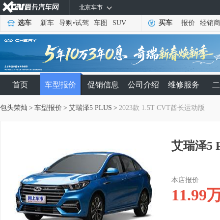
北京车市
选车
新车
导购
•
试驾
车图
SUV
买车
报价
经销
首页
车型报价
促销信息
公司介绍
维修服务
二
包头荣灿
>
车型报价
>
艾瑞泽5 PLUS
>
2023款 1.5T CVT酋长运动版
艾瑞泽5 P
本店报价
11.99