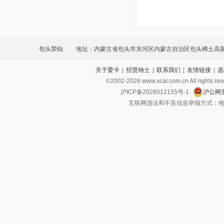
包头荣灿
地址：内蒙古省包头市东河区内蒙古自治区包头稀土高
关于爱卡
|
招贤纳士
|
联系我们
|
友情链接
|
选
开发区稀土路4号恒通汽车城第一排6号展厅
©2002-
2026
www.xcar.com.cn All ri
沪ICP备2026012155号-1
沪公网安
互联网违法和不良信息举报方式：电话：021-