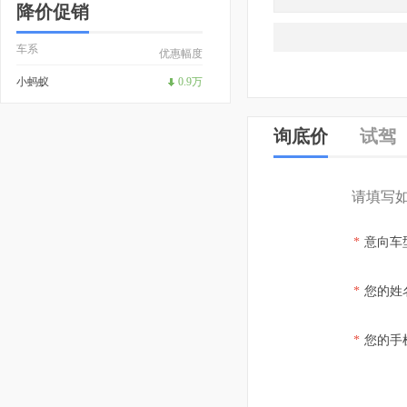
降价促销
车系
优惠幅度
小蚂蚁
0.9万
询底价
试驾
请填写
*
意向车
*
您的姓
*
您的手