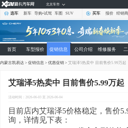
北京车市
选车
新车
导购
•
试驾
车图
SUV
买车
报价
经销
首页
车型报价
促销信息
公司介绍
维修服务
二
内蒙古凯易达
>
促销信息
>
优惠促销
>
艾瑞泽5热卖中 目前售价5.99万起
艾瑞泽5热卖中 目前售价5.99万起
活动时间：2026-06-03 至 2026-06-04
目前店内艾瑞泽5价格稳定，售价5.
询，详情见下表：