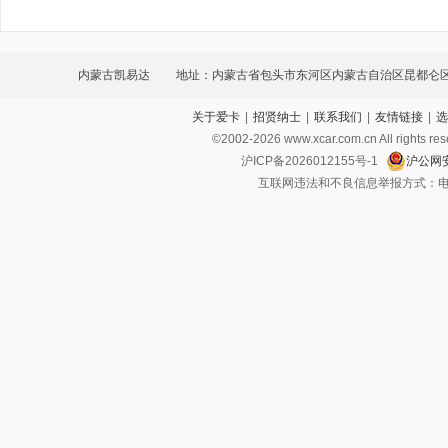
内蒙古凯易达
地址：内蒙古省包头市东河区内蒙古自治区昆都仑
关于爱卡
|
招贤纳士
|
联系我们
|
友情链接
|
选
路交叉口路东一楼底店
©2002-
2026
www.xcar.com.cn All ri
沪ICP备2026012155号-1
沪公网安
互联网违法和不良信息举报方式：电话：021-