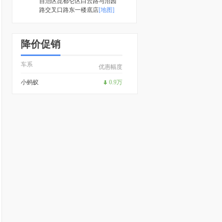
自治区昆都仑区白云路与沼园
路交叉口路东一楼底店
[地图]
降价促销
车系
优惠幅度
小蚂蚁
0.9万