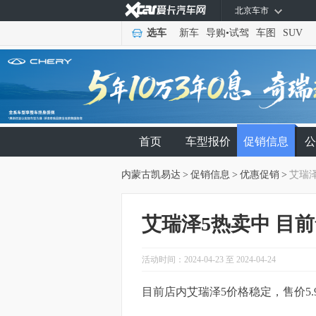
北京车市
选车
新车
导购
•
试驾
车图
SUV
首页
车型报价
促销信息
公
内蒙古凯易达
>
促销信息
>
优惠促销
>
艾瑞泽
艾瑞泽5热卖中 目前
活动时间：2024-04-23 至 2024-04-24
目前店内艾瑞泽5价格稳定，售价5