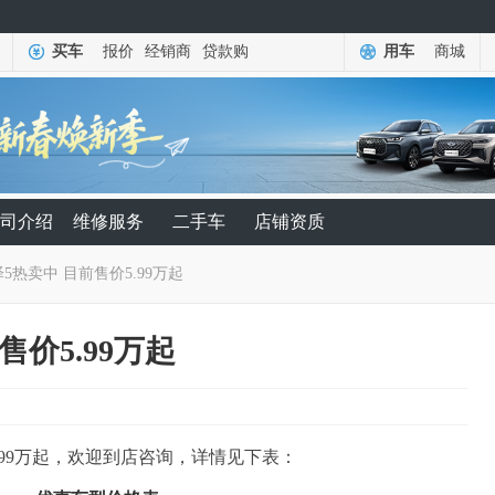
买车
报价
经销商
贷款购
用车
商城
司介绍
维修服务
二手车
店铺资质
5热卖中 目前售价5.99万起
售价5.99万起
.99万起，欢迎到店咨询，详情见下表：