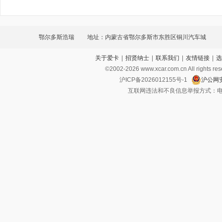
鄂尔多斯浩瑞
地址：内蒙古省鄂尔多斯市东胜区铜川汽车城
关于爱卡
|
招贤纳士
|
联系我们
|
友情链接
|
选
©2002-
2026
www.xcar.com.cn All ri
沪ICP备2026012155号-1
沪公网安
互联网违法和不良信息举报方式：电话：021-