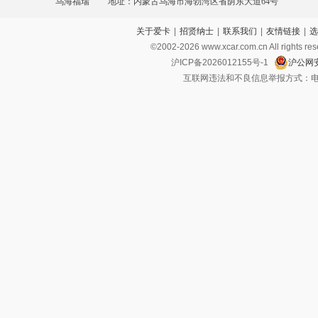
乌海福瑞
地址：内蒙古乌海市海勃湾区省荫东大道64号
关于爱卡
|
招贤纳士
|
联系我们
|
友情链接
|
选
©2002-
2026
www.xcar.com.cn All ri
沪ICP备2026012155号-1
沪公网安
互联网违法和不良信息举报方式：电话：021-