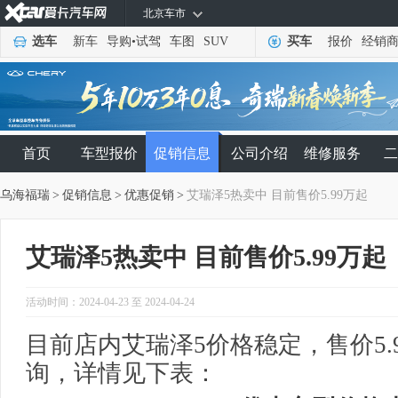
北京车市
选车
新车
导购
•
试驾
车图
SUV
买车
报价
经销
首页
车型报价
促销信息
公司介绍
维修服务
二
乌海福瑞
>
促销信息
>
优惠促销
>
艾瑞泽5热卖中 目前售价5.99万起
艾瑞泽5热卖中 目前售价5.99万起
活动时间：2024-04-23 至 2024-04-24
目前店内艾瑞泽5价格稳定，售价5.
询，详情见下表：