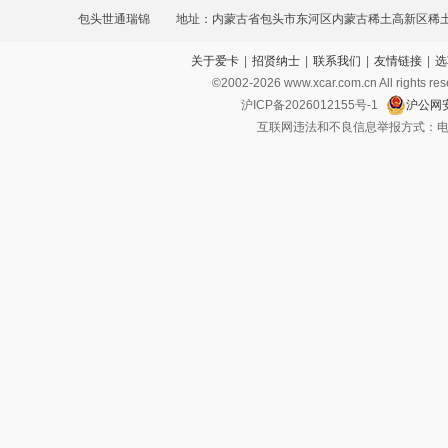
包头世通瑞锦
地址：内蒙古省包头市东河区内蒙古稀土高新区稀土
关于爱卡
|
招贤纳士
|
联系我们
|
友情链接
|
选
©2002-
2026
www.xcar.com.cn All ri
沪ICP备2026012155号-1
沪公网安
互联网违法和不良信息举报方式：电话：021-