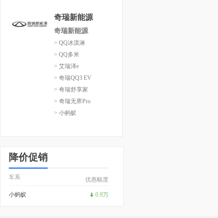
奇瑞新能源
奇瑞新能源
> QQ冰淇淋
> QQ多米
> 艾瑞泽e
> 奇瑞QQ3 EV
> 奇瑞舒享家
> 奇瑞无界Pro
> 小蚂蚁
降价促销
车系
优惠幅度
小蚂蚁
0.9万