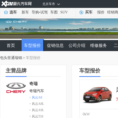
北京车市
选车
新车
导购
•
试驾
车图
SUV
买车
报价
经销
首页
车型报价
促销信息
公司介绍
维修服务
二
包头世通瑞锦
>
车型报价
主营品牌
车型报价
奇瑞
奇瑞汽车
> 风云A8
> 风云A8L
> 风云A9L
0kW
> 风云T10