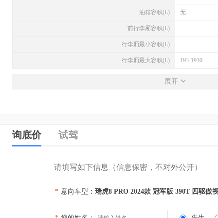
油箱容积(L)
无
前行李厢容积(L)
-
行李厢最小容积(L)
-
行李厢最大容积(L)
193-1930
发动机
展开
发动机型号
SQRF4J20
排量(L)
2.0
排量(mL)
1998
询底价
试驾
进气形式
涡轮增压
气缸排列形式
直列（L型）
请填写如下信息（信息保密，不对外公开）
汽缸数
4
*
意向车型：
瑞虎8 PRO 2024款 冠军版 390T 四驱傲
每缸气门数(个)
4
压缩比
无
*
您的姓名：
先生