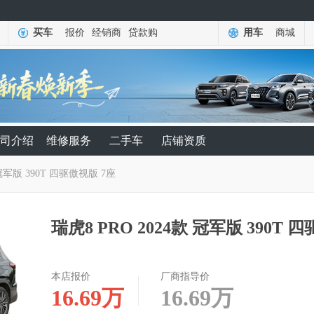
买车
报价
经销商
贷款购
用车
商城
司介绍
维修服务
二手车
店铺资质
 冠军版 390T 四驱傲视版 7座
瑞虎8 PRO 2024款 冠军版 390T 
本店报价
厂商指导价
16.69
万
16.69
万