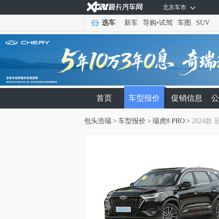
北京车市
选车
新车
导购
•
试驾
车图
SUV
首页
车型报价
促销信息
公
包头浩瑞
>
车型报价
>
瑞虎8 PRO
>
2024款