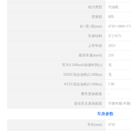
动力类型
汽油机
变速箱
8挡-
长×宽×高(mm)
4745×1860×17
车身结构
5门 SUV
上市年份
2023
最高车速(km/h)
210
官方0-100km/h加速时间(s)
无
NEDC综合油耗(L/100km)
无
WLTC综合油耗(L/100km)
7.99
整车质保政策
-
首任车主质保政策
不限年限/不
车身参数
车长(mm)
4745