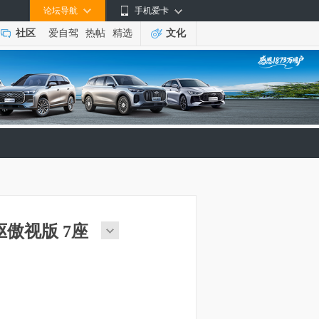
论坛导航
手机爱卡
社区
爱自驾
热帖
精选
文化
四驱傲视版 7座