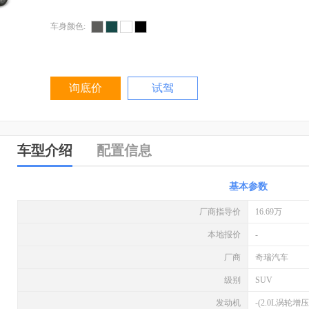
车身颜色:
询底价
试驾
车型介绍
配置信息
基本参数
厂商指导价
16.69万
本地报价
-
厂商
奇瑞汽车
级别
SUV
发动机
-(2.0L涡轮增压