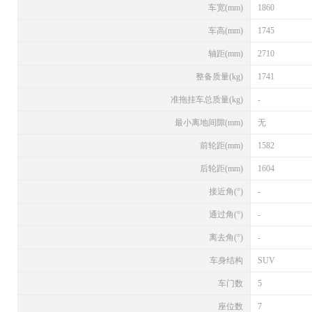
车宽(mm)
1860
车高(mm)
1745
轴距(mm)
2710
整备质量(kg)
1741
准拖挂车总质量(kg)
-
最小离地间隙(mm)
无
前轮距(mm)
1582
后轮距(mm)
1604
接近角(°)
-
通过角(°)
-
离去角(°)
-
车身结构
SUV
车门数
5
座位数
7