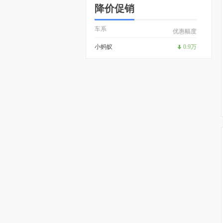
降价促销
车系
优惠幅度
小蚂蚁
0.9万