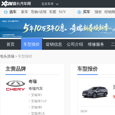
北京车市
选车
新车
导购
•
试驾
车图
SUV
买车
报价
经销
首页
车型报价
促销信息
公司介绍
维修服务
二
包头浩瑞
>
车型报价
主营品牌
车型报价
奇瑞
奇瑞汽车
> 艾瑞泽5
> 艾瑞泽5 GT
> 艾瑞泽8
0kW
> 艾瑞泽GX