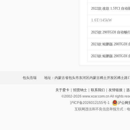
2022款 改款 1.5TCI 自
1.6T/145kW
2025款 290TGDI 自动畅
2023款 鲲鹏版 290TGD
2023款 鲲鹏版 290TGD
包头浩瑞
地址：内蒙古省包头市东河区内蒙古稀土开发区稀土路1
关于爱卡
|
招贤纳士
|
联系我们
|
友情链接
|
选
©2002-
2026
www.xcar.com.cn All ri
沪ICP备2026012155号-1
沪公网安
互联网违法和不良信息举报方式：电话：021-