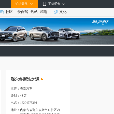
论坛导航
手机爱卡
社区
爱自驾
热帖
精选
文化
鄂尔多斯浩之源
主营：
奇瑞汽车
级别：
4S店
电话：
18204775366
地址：
内蒙古省鄂尔多斯市东胜区内