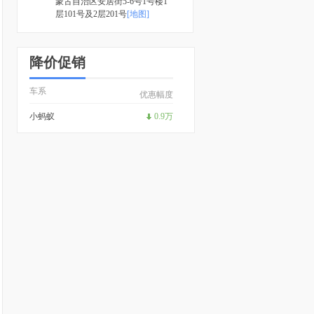
蒙古自治区安居街5-6号1号楼1
层101号及2层201号
[地图]
降价促销
车系
优惠幅度
小蚂蚁
0.9万