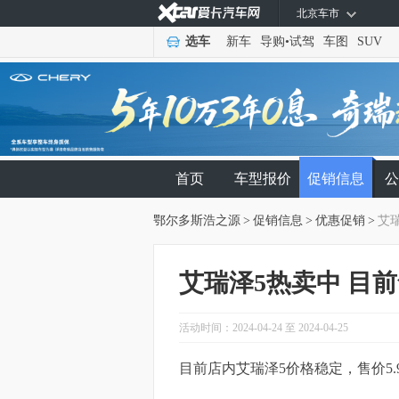
北京车市
选车
新车
导购
•
试驾
车图
SUV
首页
车型报价
促销信息
公
鄂尔多斯浩之源
>
促销信息
>
优惠促销
>
艾瑞
艾瑞泽5热卖中 目前
活动时间：2024-04-24 至 2024-04-25
目前店内艾瑞泽5价格稳定，售价5