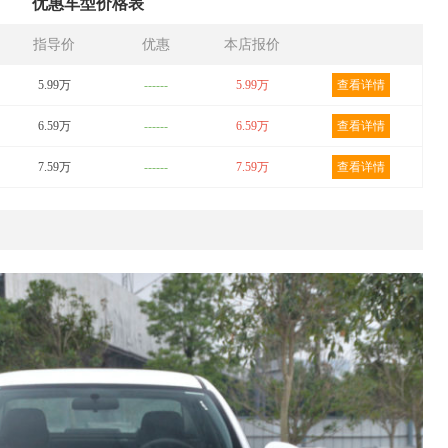
优惠车型价格表
指导价
优惠
本店报价
5.99万
------
5.99万
查看详情
6.59万
------
6.59万
查看详情
7.59万
------
7.59万
查看详情