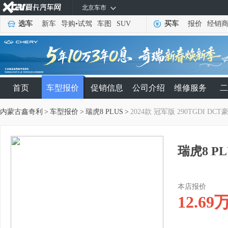
北京车市
选车
新车
导购
•
试驾
车图
SUV
买车
报价
经销
首页
车型报价
促销信息
公司介绍
维修服务
二
内蒙古鑫奇利
>
车型报价
>
瑞虎8 PLUS
>
2024款 冠军版 290TGDI DCT
瑞虎8 PL
本店报价
12.69