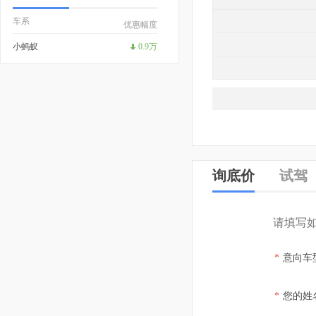
车系
优惠幅度
小蚂蚁
0.9万
询底价
试驾
请填写
*
意向车
*
您的姓