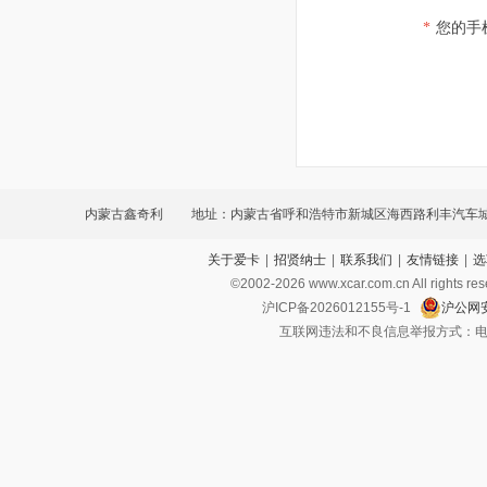
*
您的手
内蒙古鑫奇利
地址：内蒙古省呼和浩特市新城区海西路利丰汽车城
关于爱卡
|
招贤纳士
|
联系我们
|
友情链接
|
选
©2002-
2026
www.xcar.com.cn All ri
沪ICP备2026012155号-1
沪公网安
互联网违法和不良信息举报方式：电话：021-