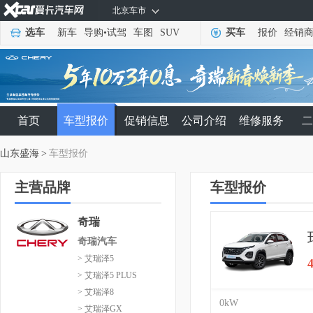
北京车市
选车
新车
导购
•
试驾
车图
SUV
买车
报价
经销
首页
车型报价
促销信息
公司介绍
维修服务
二
山东盛海
>
车型报价
主营品牌
车型报价
奇瑞
奇瑞汽车
> 艾瑞泽5
> 艾瑞泽5 PLUS
> 艾瑞泽8
0kW
> 艾瑞泽GX