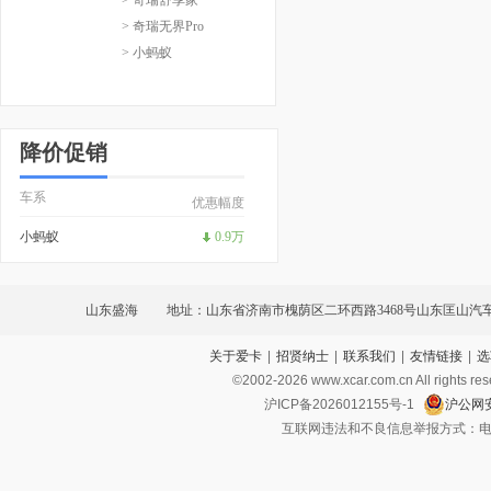
> 奇瑞无界Pro
> 小蚂蚁
降价促销
车系
优惠幅度
小蚂蚁
0.9万
山东盛海
地址：山东省济南市槐荫区二环西路3468号山东匡山汽
关于爱卡
|
招贤纳士
|
联系我们
|
友情链接
|
选
北展厅西北角
©2002-
2026
www.xcar.com.cn All ri
沪ICP备2026012155号-1
沪公网安
互联网违法和不良信息举报方式：电话：021-