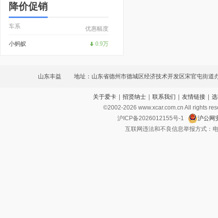
降价促销
车系
优惠幅度
小蚂蚁
0.9万
山东丰益
地址：山东省德州市德城区经济技术开发区宋官屯街道
关于爱卡
|
招贤纳士
|
联系我们
|
友情链接
|
选
大道3109号德百汽贸城院内67号
©2002-
2026
www.xcar.com.cn All ri
沪ICP备2026012155号-1
沪公网安
互联网违法和不良信息举报方式：电话：021-