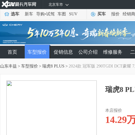
北京车市
选车
新车
导购
•
试驾
车图
SUV
买车
报价
经销
首页
车型报价
促销信息
公司介绍
维修服务
二
山东丰益
>
车型报价
>
瑞虎8 PLUS
>
2024款 冠军版 290TGDI DCT豪耀 
瑞虎8 PL
本店报价
14.29