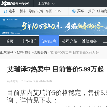
北京车市
选车
新车
导购
•
试驾
车图
SUV
买车
报价
经销
首页
车型报价
促销信息
公司介绍
维修服务
二
山东盛乾
>
促销信息
>
优惠促销
>
艾瑞泽5热卖中 目前售价5.99万起
艾瑞泽5热卖中 目前售价5.99万起
活动时间：2026-06-03 至 2026-06-04
目前店内艾瑞泽5价格稳定，售价5.
询，详情见下表：