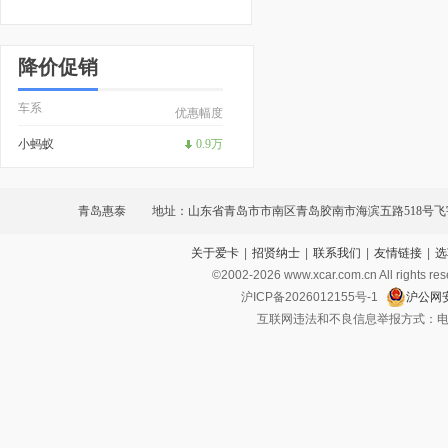
降价促销
车系
优惠幅度
小蚂蚁
0.9万
青岛惠泰
地址：山东省青岛市市南区青岛胶南市海滨五路518号
关于爱卡
|
招贤纳士
|
联系我们
|
友情链接
|
选
车城内
©2002-
2026
www.xcar.com.cn All ri
沪ICP备2026012155号-1
沪公网安
互联网违法和不良信息举报方式：电话：021-