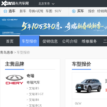
北京车市
选车
新车
导购
•
试驾
车图
SUV
买车
报价
经销
首页
车型报价
促销信息
公司介绍
维修服务
二
青岛惠泰
>
车型报价
主营品牌
车型报价
奇瑞
奇瑞汽车
> 艾瑞泽5
> 艾瑞泽5 GT
> 艾瑞泽8
0kW
> 艾瑞泽GX