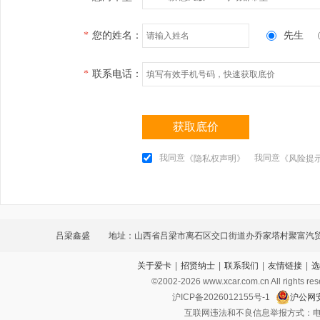
*
您的姓名：
先生
*
联系电话：
获取底价
我同意
我同意
《隐私权声明》
《风险提
吕梁鑫盛
地址：山西省吕梁市离石区交口街道办乔家塔村聚富汽
关于爱卡
|
招贤纳士
|
联系我们
|
友情链接
|
选
©2002-
2026
www.xcar.com.cn All ri
沪ICP备2026012155号-1
沪公网安
互联网违法和不良信息举报方式：电话：021-