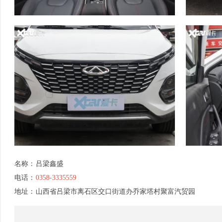
名称：
吕梁鑫盛
电话：
0358-3335559
地址：
山西省吕梁市离石区交口街道办乔家塔村聚富汽贸园