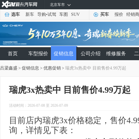
北京车市
选车
新车
导购
•
试驾
车图
SUV
买车
报价
经销
首页
车型报价
促销信息
公司介绍
维修服务
二
吕梁鑫盛
>
促销信息
>
优惠促销
>
瑞虎3x热卖中 目前售价4.99万起
瑞虎3x热卖中 目前售价4.99万起
活动时间：2026-07-08 至 2026-07-09
目前店内瑞虎3x价格稳定，售价4.
询，详情见下表：