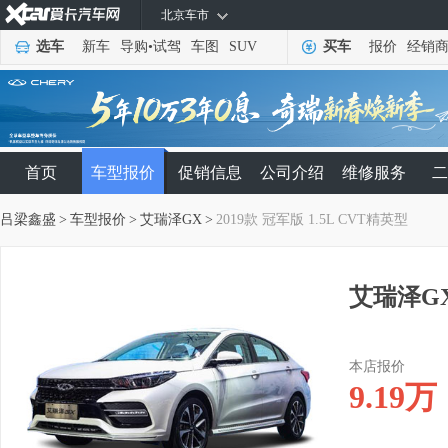
北京车市
选车
新车
导购
•
试驾
车图
SUV
买车
报价
经销
首页
车型报价
促销信息
公司介绍
维修服务
二
吕梁鑫盛
>
车型报价
>
艾瑞泽GX
>
2019款 冠军版 1.5L CVT精英型
艾瑞泽GX
本店报价
9.19
万