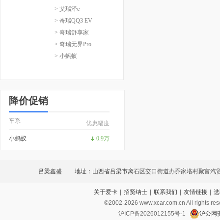
> 艾瑞泽e
> 奇瑞QQ3 EV
> 奇瑞舒享家
> 奇瑞无界Pro
> 小蚂蚁
降价促销
车系
优惠幅度
小蚂蚁
0.9万
吕梁鑫盛
地址：山西省吕梁市离石区交口街道办乔家塔村聚富汽
关于爱卡
|
招贤纳士
|
联系我们
|
友情链接
|
选
©2002-
2026
www.xcar.com.cn All ri
沪ICP备2026012155号-1
沪公网安