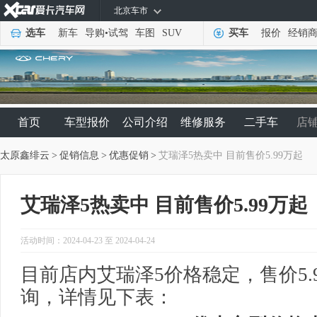
北京车市
选车
新车
导购
•
试驾
车图
SUV
买车
报价
经销
首页
车型报价
公司介绍
维修服务
二手车
店
太原鑫绯云
>
促销信息
>
优惠促销
>
艾瑞泽5热卖中 目前售价5.99万起
艾瑞泽5热卖中 目前售价5.99万起
活动时间：2024-04-23 至 2024-04-24
目前店内艾瑞泽5价格稳定，售价5.
询，详情见下表：