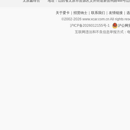
太原鑫绯云
地址：山西省太原市晋源区义井街道新晋祠路488号
关于爱卡
|
招贤纳士
|
联系我们
|
友情链接
|
选
贸易服务园区1排1号
©2002-
2026
www.xcar.com.cn All ri
沪ICP备2026012155号-1
沪公网安
互联网违法和不良信息举报方式：电话：021-