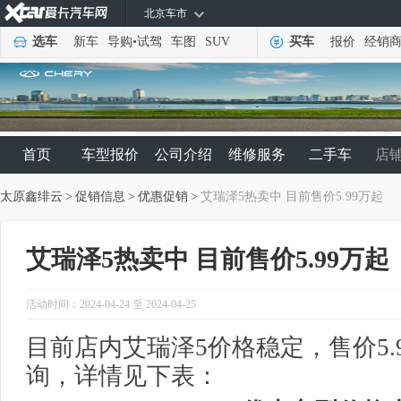
北京车市
选车
新车
导购
•
试驾
车图
SUV
买车
报价
经销
首页
车型报价
公司介绍
维修服务
二手车
店
太原鑫绯云
>
促销信息
>
优惠促销
>
艾瑞泽5热卖中 目前售价5.99万起
艾瑞泽5热卖中 目前售价5.99万起
活动时间：2024-04-24 至 2024-04-25
目前店内艾瑞泽5价格稳定，售价5.
询，详情见下表：