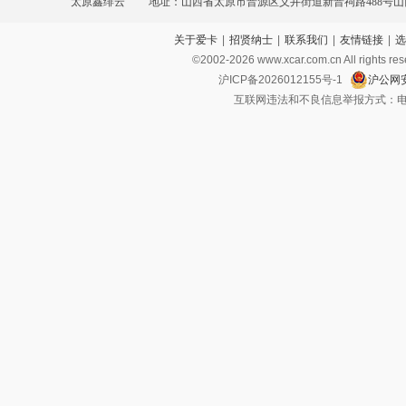
太原鑫绯云
地址：山西省太原市晋源区义井街道新晋祠路488号
关于爱卡
|
招贤纳士
|
联系我们
|
友情链接
|
选
贸易服务园区1排1号
©2002-
2026
www.xcar.com.cn All ri
沪ICP备2026012155号-1
沪公网安
互联网违法和不良信息举报方式：电话：021-