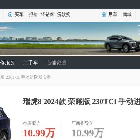
买车
报价
经销商
贷款购
用车
商城
修服务
二手车
店铺资质
耀版 230TCI 手动进阶版 5座
瑞虎8 2024款 荣耀版 230TCI 手
本店报价
厂商指导价
10.99
万
10.99
万