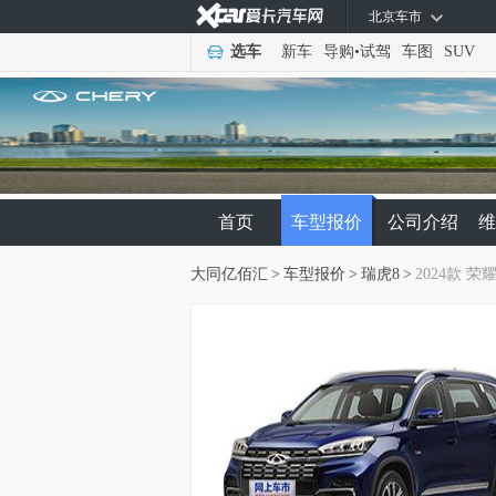
北京车市
选车
新车
导购
•
试驾
车图
SUV
首页
车型报价
公司介绍
维
大同亿佰汇
>
车型报价
>
瑞虎8
>
2024款 荣