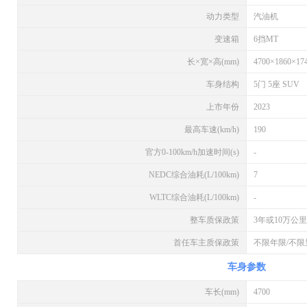
动力类型
汽油机
变速箱
6挡MT
长×宽×高(mm)
4700×1860×17
车身结构
5门 5座 SUV
上市年份
2023
最高车速(km/h)
190
官方0-100km/h加速时间(s)
-
NEDC综合油耗(L/100km)
7
WLTC综合油耗(L/100km)
-
整车质保政策
3年或10万公里
首任车主质保政策
不限年限/不限
车身参数
车长(mm)
4700