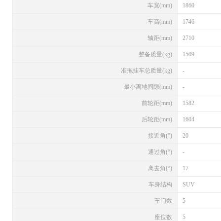
车宽(mm)
1860
车高(mm)
1746
轴距(mm)
2710
整备质量(kg)
1509
准拖挂车总质量(kg)
-
最小离地间隙(mm)
-
前轮距(mm)
1582
后轮距(mm)
1604
接近角(°)
20
通过角(°)
-
离去角(°)
17
车身结构
SUV
车门数
5
座位数
5