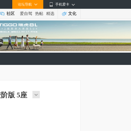
论坛导航
手机爱卡
社区
爱自驾
热帖
精选
文化
动进阶版 5座