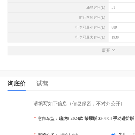
油箱容积(L)
51
前行李厢容积(L)
-
行李厢最小容积(L)
889
行李厢最大容积(L)
1930
发动机
展开
发动机型号
SQRE4T15C
排量(L)
1.5
排量(mL)
1498
询底价
试驾
进气形式
涡轮增压
气缸排列形式
直列（L型）
请填写如下信息（信息保密，不对外公开）
汽缸数
4
*
意向车型：
瑞虎8 2024款 荣耀版 230TCI 手动进阶版
每缸气门数(个)
4
压缩比
-
*
您的姓名：
先生