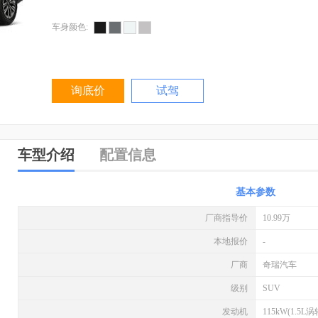
车身颜色:
询底价
试驾
车型介绍
配置信息
基本参数
厂商指导价
10.99万
本地报价
-
厂商
奇瑞汽车
级别
SUV
发动机
115kW(1.5L