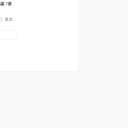
视版 7座
女士