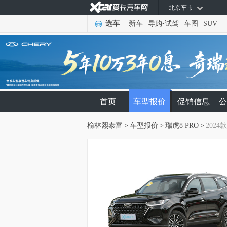
北京车市
选车
新车
导购
•
试驾
车图
SUV
首页
车型报价
促销信息
公
榆林熙泰富
>
车型报价
>
瑞虎8 PRO
>
2024