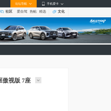
论坛导航
手机爱卡
社区
爱自驾
热帖
精选
文化
两驱傲视版 7座