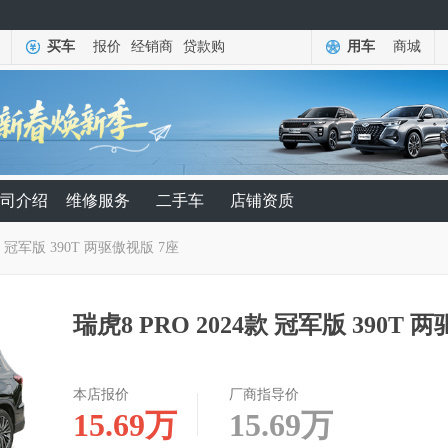
买车
报价
经销商
贷款购
用车
商城
司介绍
维修服务
二手车
店铺资质
款 冠军版 390T 两驱傲视版 7座
瑞虎8 PRO 2024款 冠军版 390T 
本店报价
厂商指导价
15.69
万
15.69
万