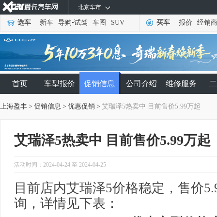
北京车市
选车
新车
导购
•
试驾
车图
SUV
买车
报价
经销
首页
车型报价
促销信息
公司介绍
维修服务
二
上海盈丰
>
促销信息
>
优惠促销
>
艾瑞泽5热卖中 目前售价5.99万起
艾瑞泽5热卖中 目前售价5.99万起
活动时间：2024-04-24 至 2024-04-25
目前店内艾瑞泽5价格稳定，售价5.
询，详情见下表：