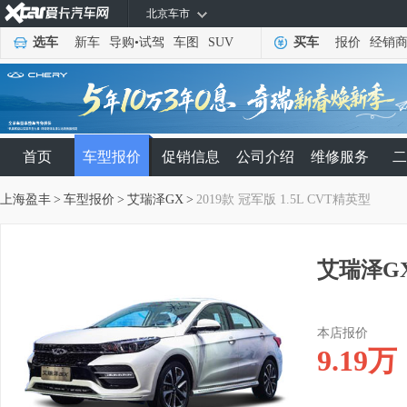
北京车市
选车
新车
导购
•
试驾
车图
SUV
买车
报价
经销
首页
车型报价
促销信息
公司介绍
维修服务
二
上海盈丰
>
车型报价
>
艾瑞泽GX
>
2019款 冠军版 1.5L CVT精英型
艾瑞泽GX
本店报价
9.19
万