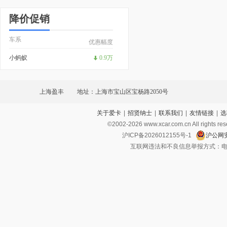
降价促销
车系
优惠幅度
小蚂蚁
0.9万
上海盈丰
地址：上海市宝山区宝杨路2050号
关于爱卡
|
招贤纳士
|
联系我们
|
友情链接
|
选
©2002-
2026
www.xcar.com.cn All ri
沪ICP备2026012155号-1
沪公网安
互联网违法和不良信息举报方式：电话：021-