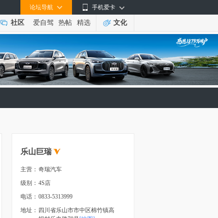
论坛导航
手机爱卡
社区
爱自驾
热帖
精选
文化
乐山巨瑞
主营：
奇瑞汽车
级别：
4S店
电话：
0833-5313999
地址：
四川省乐山市市中区棉竹镇高