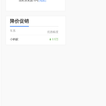
坝村乐夹路78号
[地图]
降价促销
车系
优惠幅度
小蚂蚁
0.9万