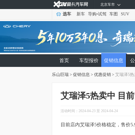
北京车市
选车
新车
导购
•
试驾
车图
SUV
首页
车型报价
促销信息
公
乐山巨瑞
>
促销信息
>
优惠促销
>
艾瑞泽5热
艾瑞泽5热卖中 目前
活动时间：2024-04-23 至 2024-04-24
目前店内艾瑞泽5价格稳定，售价5