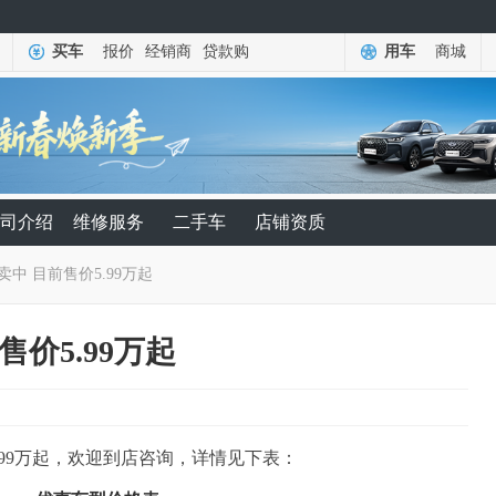
买车
报价
经销商
贷款购
用车
商城
司介绍
维修服务
二手车
店铺资质
卖中 目前售价5.99万起
售价5.99万起
.99万起，欢迎到店咨询，详情见下表：