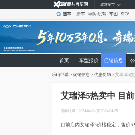
北京车市
选车
新车
导购
•
试驾
车图
SUV
首页
车型报价
促销信息
公
乐山巨瑞
>
促销信息
>
优惠促销
>
艾瑞泽5热
艾瑞泽5热卖中 目前
活动时间：2024-04-24 至 2024-04-25
目前店内艾瑞泽5价格稳定，售价5