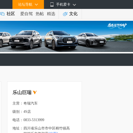
论坛导航
手机爱卡
社区
爱自驾
热帖
精选
文化
乐山巨瑞
主营：
奇瑞汽车
级别：
4S店
电话：
0833-5313999
地址：
四川省乐山市市中区棉竹镇高