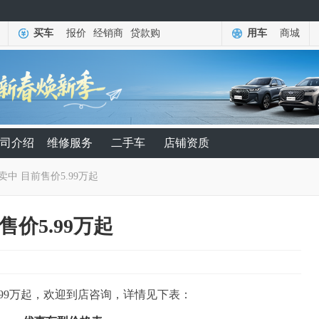
买车
报价
经销商
贷款购
用车
商城
司介绍
维修服务
二手车
店铺资质
卖中 目前售价5.99万起
售价5.99万起
.99万起，欢迎到店咨询，详情见下表：