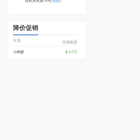
坝村乐夹路78号
[地图]
降价促销
车系
优惠幅度
小蚂蚁
0.9万