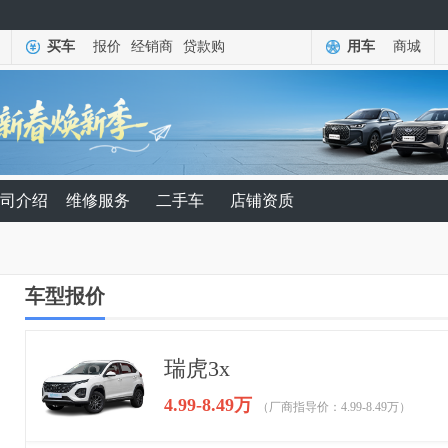
买车
报价
经销商
贷款购
用车
商城
司介绍
维修服务
二手车
店铺资质
车型报价
瑞虎3x
4.99-8.49万
（厂商指导价：4.99-8.49万）