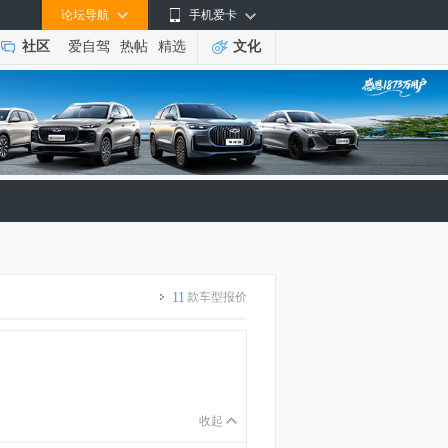
论坛导航
手机爱卡
社区
爱自驾
热帖
精选
文化
11
款车型报价
收起