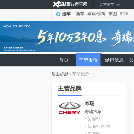
北京车市
选车
新车
导购
•
试驾
车图
SUV
首页
车型报价
促销信息
公
眉山超越
>
车型报价
主营品牌
奇瑞
奇瑞汽车
> 艾瑞泽5
> 艾瑞泽5 PLUS
> 艾瑞泽8