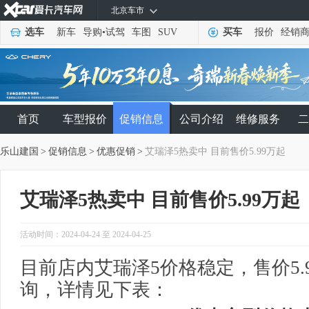
北京车市
选车
新车
导购
•
试驾
车图
SUV
买车
报价
经销
首页
车型报价
促销信息
公司介绍
维修服务
二
乐山建国
>
促销信息
>
优惠促销
>
艾瑞泽5热卖中 目前售价5.99万起
艾瑞泽5热卖中 目前售价5.99万起
活动时间：2024-04-24 至 2024-04-25
目前店内艾瑞泽5价格稳定，售价5.
询，详情见下表：