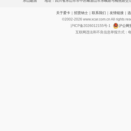
乐山建国
地址：四川省乐山市市中区峨眉山市乐峨路与梅燕路交
关于爱卡
|
招贤纳士
|
联系我们
|
友情链接
|
选
©2002-
2026
www.xcar.com.cn All ri
沪ICP备2026012155号-1
沪公网安
互联网违法和不良信息举报方式：电话：021-