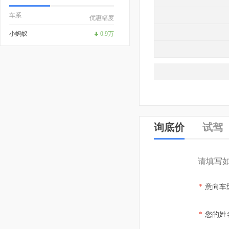
车系
优惠幅度
小蚂蚁
0.9万
询底价
试驾
请填写
*
意向车
*
您的姓