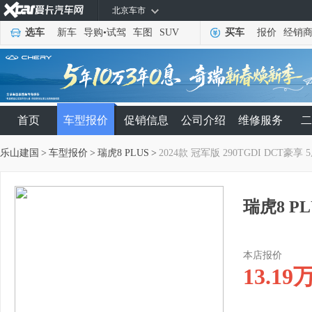
北京车市
选车
新车
导购
•
试驾
车图
SUV
买车
报价
经销
首页
车型报价
促销信息
公司介绍
维修服务
二
乐山建国
>
车型报价
>
瑞虎8 PLUS
>
2024款 冠军版 290TGDI DCT豪享 
瑞虎8 PL
本店报价
13.19