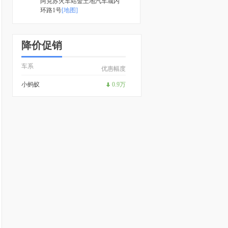
阿克苏火车站金土地汽车城内
环路1号
[地图]
降价促销
车系
优惠幅度
小蚂蚁
0.9万