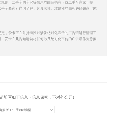
动规则、二手车的车况等信息均由经销商（或二手车商家）提
二手车商家）详询了解，其真实性、准确性均由相关经销商（或
规定，爱卡正在并持续性对涉及绝对化宣传的广告语进行清理工
日，爱卡在此告知请勿将任何涉及绝对化宣传的广告语作为您购
请填写如下信息（信息保密，不对外公开）
典超值版 1.5L 手动时尚型