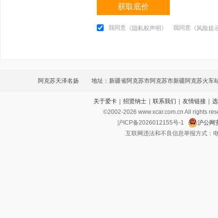
获取底价
我同意
我同意
《隐私权声明》
《风险提
阿克苏天泽名扬
地址：新疆省阿克苏市阿克苏市新疆阿克苏火车
关于爱卡
|
招贤纳士
|
联系我们
|
友情链接
|
选
环路1号
©2002-
2026
www.xcar.com.cn All ri
沪ICP备2026012155号-1
沪公网安
互联网违法和不良信息举报方式：电话：021-