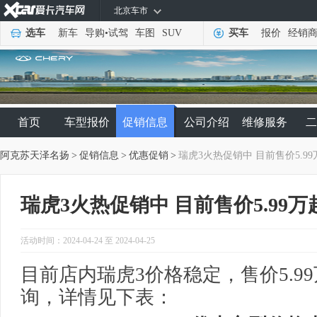
北京车市
选车
新车
导购
•
试驾
车图
SUV
买车
报价
经销
首页
车型报价
促销信息
公司介绍
维修服务
二
阿克苏天泽名扬
>
促销信息
>
优惠促销
>
瑞虎3火热促销中 目前售价5.99
瑞虎3火热促销中 目前售价5.99万
活动时间：2024-04-24 至 2024-04-25
目前店内瑞虎3价格稳定，售价5.9
询，详情见下表：