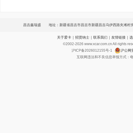
昌吉鑫瑞盛
地址：新疆省昌吉市昌吉市新疆昌吉乌伊西路夹滩村
关于爱卡
|
招贤纳士
|
联系我们
|
友情链接
|
选
500米征亚4S店
©2002-
2026
www.xcar.com.cn All ri
沪ICP备2026012155号-1
沪公网安
互联网违法和不良信息举报方式：电话：021-