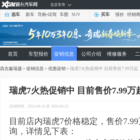
北京车市
选车
新车
导购
•
试驾
车图
SUV
买车
报价
经销
首页
车型报价
促销信息
公司介绍
维修服务
二
昌吉鑫瑞盛
>
促销信息
>
优惠促销
>
瑞虎7火热促销中 目前售价7.99万起
瑞虎7火热促销中 目前售价7.99万
活动时间：2024-04-24 至 2024-04-25
目前店内瑞虎7价格稳定，售价7.9
询，详情见下表：